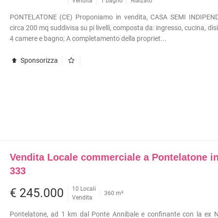
INI
APPARTAMENTI RISTRUTTURATI
Vendita
1 bagno
Rialzato
APPARTAMENTI VICINO ALLA
PONTELATONE (CE) Proponiamo in vendita, CASA SEMI INDIPEN
METROPOLITANA
circa 200 mq suddivisa su pi livelli, composta da: ingresso, cucina, di
VILLE DI LUSSO
TÀ COMMERCIALI
4 camere e bagno; A completamento della propriet...
VILLE CON GIARDINO
I
Sponsorizza
VILLETTE A SCHIERA
OLI
ERCIALI
ABILI
TRIALI
RCIALI
RICERCHE FREQUENTI
ONI
APPARTAMENTI ARREDATI
Vendita Locale commerciale a Pontelatone i
TORI
APPARTAMENTI PIANO TERRA
333
 COMMERCIALI
APPARTAMENTI PIANO ALTO
10 Locali
€ 245.000
INI
APPARTAMENTI CON GIARDINO
360 m²
Vendita
APPARTAMENTI CON BOX
Pontelatone, ad 1 km dal Ponte Annibale e confinante con la ex N
APPARTAMENTI VICINO ALLA