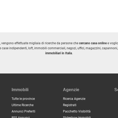
, vengono effettuate migliaia di ricerche da persone che
cercano casa online
e vogl
 case indipendenti, loft, immobili commerciali, negozi, uffici, magazzini, capannoni, 
immobiliari in Italia
.
Immobili
Agenzie
S
Tutte le province
Ricerca Agenzie
Ultime Ricerche
Registrati
Annunci Preferiti
Pacchetto Visibilità
RSS Annunci
Slideshow Immobili