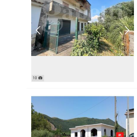
MAGAZZ
QUADRILOCALI
NEGOZI
ATTICI
UFFICI
CASE INDIPENDENTI
ATTIVI
LOFT
TERREN
MANSARDE
AGRIC
VILLE
COMM
RUSTICI E CASALI
EDIFIC
INDUS
IMMOBILI IN AFFITTO
10
RESIDENZIALI
COMME
APPARTAMENTI
CAPANN
MONOLOCALI
LABORA
BILOCALI
LOCALI
TRILOCALI
MAGAZZ
QUADRILOCALI
NEGOZI
ATTICI
UFFICI