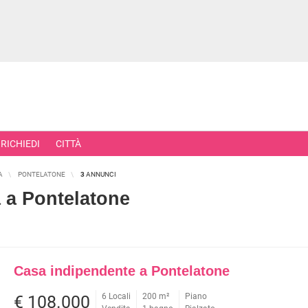
RICHIEDI
CITTÀ
A
PONTELATONE
3
ANNUNCI
a a Pontelatone
RCIALI
RICERCHE FREQUENTI
ONI
APPARTAMENTI ALL'ASTA
Casa indipendente a Pontelatone
TORI
APPARTAMENTI ALL'ULTIMO PIA
 COMMERCIALI
APPARTAMENTI NUOVI
6 Locali
200 m²
Piano
€ 108.000