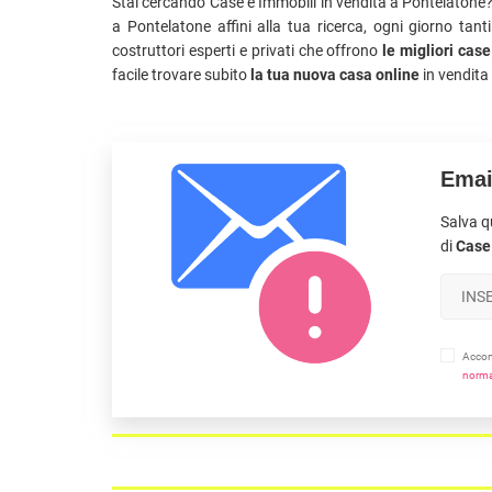
Stai cercando Case e Immobili in vendita a Pontelatone? 
a Pontelatone affini alla tua ricerca, ogni giorno tan
costruttori esperti e privati che offrono
le migliori case
facile trovare subito
la tua nuova casa online
in vendita
Emai
Salva q
di
Case 
Accons
norma