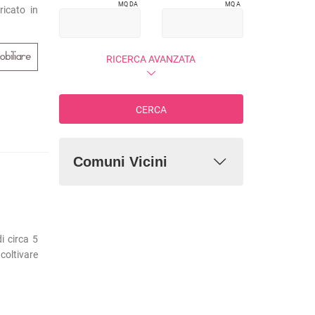
MQ DA
MQ A
ricato in
RICERCA AVANZATA
CERCA
Comuni Vicini
 circa 5
coltivare