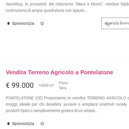
Sannitica, in prossimit del ristorante "Mare e Monti", vendesi fabb
METROPOLITANA
À COMMERCIALI IN GESTIONE
costruzione di ampia quadratura con spazio...
VILLETTE A SCHIERA
Sponsorizza
Vendita Terreno Agricolo a Pontelatone
Piano
€ 99.000
16000 m²
Terra
PONTELATONE (CE) Proponiamo in vendita TERRENO AGRICOLO di
moggi, ideale per chi desidera avviare o ampliare unattivit rurale, 
prodotti tipici o semplicemente godere di un ampio...
Sponsorizza