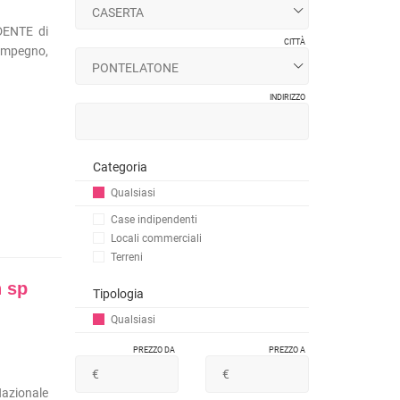
DENTE di
CITTÀ
simpegno,
INDIRIZZO
Categoria
Qualsiasi
Case indipendenti
Locali commerciali
Terreni
n sp
Tipologia
Qualsiasi
PREZZO DA
PREZZO A
azionale