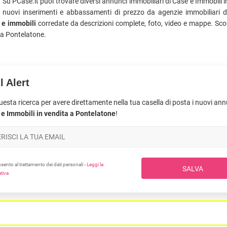
Su PCase.it puoi trovare diversi annunci immobiliari di Case e Immobili i
ti nuovi inserimenti e abbassamenti di prezzo da agenzie immobiliari di
 e immobili
corredate da descrizioni complete, foto, video e mappe. Sco
 a Pontelatone.
l Alert
uesta ricerca per avere direttamente nella tua casella di posta i nuovi an
e Immobili in vendita a Pontelatone
!
ento al trattamento dei dati personali -
Leggi la
SALVA
tiva