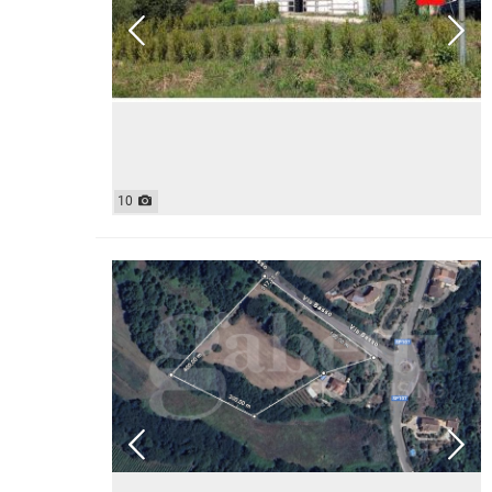
CASE INDIPENDENTI
ATTIVIT
LOFT
MANSARDE
VILLE
STANZE
RUSTICI E CASALI
10