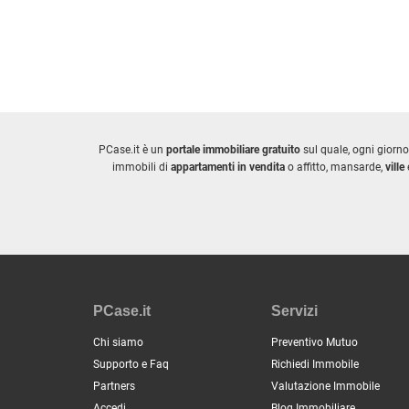
PCase.it è un
portale immobiliare gratuito
sul quale, ogni giorno
immobili di
appartamenti in vendita
o affitto, mansarde,
ville
e
PCase.it
Servizi
Chi siamo
Preventivo Mutuo
Supporto e Faq
Richiedi Immobile
Partners
Valutazione Immobile
Accedi
Blog Immobiliare