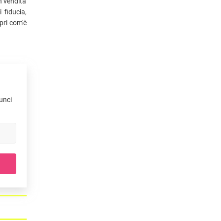
n vendita
 fiducia,
pri com'è
nunci