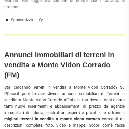
Marche. Nel suggestivo comune di Monte Vidon Corrado, si
APPARTAMENTI
UFFICI
propone...
PIANO
QUADRILOCALI
ALTO
ATTIVITÀ
ATTICI
Sponsorizza
COMMERCIALI
APPARTAMENTI
CASE
IN
CON
INDIPENDENTI
GESTIONE
GIARDINO
LOFT
APPARTAMENTI
MANSARDE
CON BOX
VILLE
Annunci immobiliari di terreni in
APPARTAMENTI
VICINO
STANZE
vendita a Monte Vidon Corrado
ALLA
RUSTICI E
METROPOLITANA
(FM)
CASALI
VILLETTE
A
Stai cercando Terreni in vendita a Monte Vidon Corrado? Su
SCHIERA
PCase.it puoi trovare diversi annunci immobiliari di Terreni in
vendita a Monte Vidon Corrado affini alla tua ricerca, ogni giorno
tanti nuovi inserimenti e abbassamenti di prezzo da agenzie
immobiliari di fiducia, costruttori esperti e privati che offrono
i
migliori terreni in vendita a monte vidon corrado
corredati da
descrizioni complete, foto, video e mappe. Scopri com'è facile