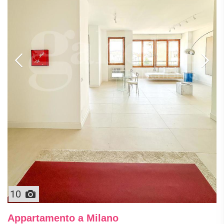
APPARTAMENTI
UFFICI
PIANO
QUADRILOCALI
ALTO
ATTIVITÀ
ATTICI
COMMERCIALI
APPARTAMENTI
CASE
IN
CON
INDIPENDENTI
GESTIONE
GIARDINO
LOFT
APPARTAMENTI
MANSARDE
CON BOX
VILLE
APPARTAMENTI
VICINO
STANZE
ALLA
RUSTICI E
METROPOLITANA
CASALI
VILLETTE
A
SCHIERA
10
Appartamento a Milano