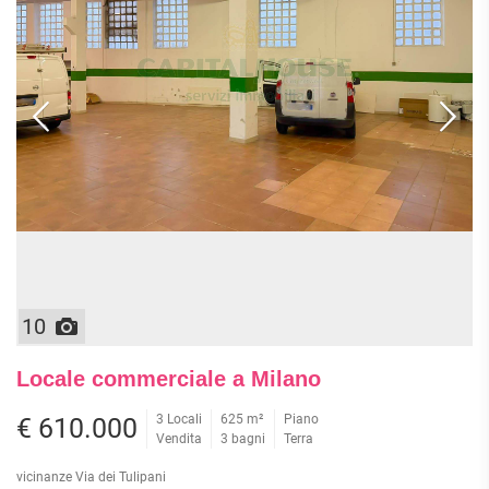
10
Locale commerciale a Milano
3 Locali
625 m²
Piano
€ 610.000
Vendita
3 bagni
Terra
vicinanze Via dei Tulipani