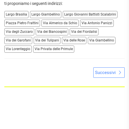
ti proponiamo i seguenti indirizzi:
Largo Brasilia
Largo Giambellino
Largo Giovanni Battisti Scalabrini
Piazza Pietro Frattini
Via Almerico da Schio
Via Antonio Panizzi
Via degli Zuccaro
Via dei Biancospini
Via dei Fiordalisi
Via dei Garofani
Via dei Tulipani
Via delle Rose
Via Giambellino
Via Lorenteggio
Via Privata delle Primule
Successivi