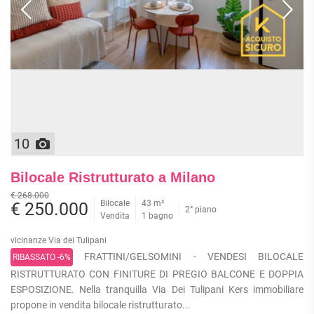
APPARTAMENTI
UFFICI
PIANO
QUADRILOCALI
ALTO
ATTIVITÀ
ATTICI
COMMERCIALI
APPARTAMENTI
CASE
IN
CON
INDIPENDENTI
GESTIONE
GIARDINO
LOFT
APPARTAMENTI
MANSARDE
CON BOX
VILLE
APPARTAMENTI
10
VICINO
STANZE
ALLA
RUSTICI E
METROPOLITANA
Bilocale Ristrutturato a Milano
CASALI
VILLETTE
€ 268.000
Bilocale
43 m²
A
€ 250.000
2° piano
Vendita
1 bagno
SCHIERA
vicinanze Via dei Tulipani
FRATTINI/GELSOMINI - VENDESI BILOCALE
RIBASSATO -6%
RISTRUTTURATO CON FINITURE DI PREGIO BALCONE E DOPPIA
ESPOSIZIONE. Nella tranquilla Via Dei Tulipani Kers immobiliare
propone in vendita bilocale ristrutturato...