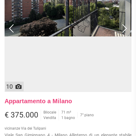
10
Appartamento a Milano
Bilocale
71 m²
€ 375.000
7° piano
Vendita
1 bagno
vicinanze Via dei Tulipani
Viale San Gimignano 4 - Milano Allinterno di un elegante stabile