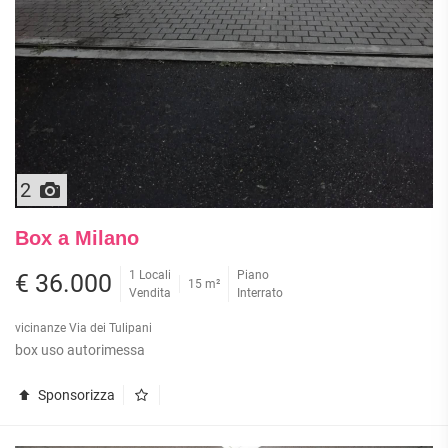
2
Box a Milano
1 Locali
Piano
€ 36.000
15 m²
Vendita
Interrato
vicinanze Via dei Tulipani
box uso autorimessa
Sponsorizza