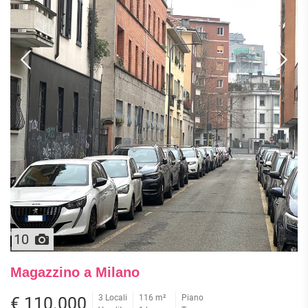
10
Magazzino a Milano
3 Locali
116 m²
Piano
€ 110.000