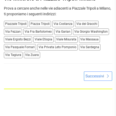
Prova a cercare anche nelle vie adiacenti a Piazzale Tripoli a
Milano
,
ti proponiamo i seguenti indirizzi:
Piazzale Tripoli
Piazza Tripoli
Via Costanza
Via dei Gracchi
Via Fezzan
Via Fra Bartolomeo
Via Garian
Via Giorgio Washington
Viale Ergisto Bezzi
Viale Etiopia
Viale Misurata
Via Massaua
Via Pasquale Fornari
Via Privata Leto Pomponio
Via Sardegna
Via Tagiura
Via Zuara
Successivi