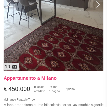
10
Appartamento a Milano
Bilocale
75 m²
€ 450.000
1° piano
arredato
1 bagno
vicinanze Piazzale Tripoli
Milano proponiamo ottimo bilocale via Fornari 46 instabile signorile