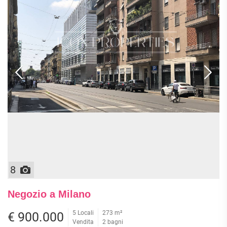
8
Negozio a Milano
5 Locali
273 m²
€ 900.000
Vendita
2 bagni