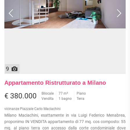
APPARTAMENTI
UFFICI
PIANO
QUADRILOCALI
ALTO
ATTIVITÀ
ATTICI
COMMERCIALI
APPARTAMENTI
CASE
IN
CON
INDIPENDENTI
GESTIONE
GIARDINO
LOFT
APPARTAMENTI
MANSARDE
CON BOX
VILLE
APPARTAMENTI
VICINO
STANZE
ALLA
9
RUSTICI E
METROPOLITANA
CASALI
VILLETTE
Appartamento Ristrutturato a Milano
A
SCHIERA
Bilocale
77 m²
Piano
€ 380.000
Vendita
1 bagno
Terra
vicinanze Piazzale Carlo Maciachini
Milano Maciachini, esattamente in via Luigi Federico Menabrea,
proponimo IN VENDITA appartamento di 77 mq. cos composto: 55
mq. al piano terra con accesso dalla corte condominiale dove