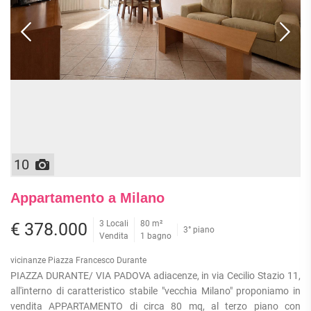
APPARTAMENTI
UFFICI
PIANO
QUADRILOCALI
ALTO
ATTIVITÀ
ATTICI
COMMERCIALI
APPARTAMENTI
CASE
IN
CON
INDIPENDENTI
GESTIONE
GIARDINO
LOFT
APPARTAMENTI
MANSARDE
CON BOX
VILLE
APPARTAMENTI
VICINO
STANZE
ALLA
10
RUSTICI E
METROPOLITANA
CASALI
VILLETTE
Appartamento a Milano
A
SCHIERA
3 Locali
80 m²
€ 378.000
3° piano
Vendita
1 bagno
vicinanze Piazza Francesco Durante
PIAZZA DURANTE/ VIA PADOVA adiacenze, in via Cecilio Stazio 11,
all'interno di caratteristico stabile "vecchia Milano" proponiamo in
vendita APPARTAMENTO di circa 80 mq, al terzo piano con