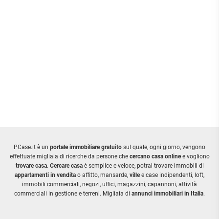
PCase.it è un
portale immobiliare gratuito
sul quale, ogni giorno, vengono
effettuate migliaia di ricerche da persone che
cercano casa online
e vogliono
trovare casa
.
Cercare casa
è semplice e veloce, potrai trovare immobili di
appartamenti in vendita
o affitto, mansarde,
ville
e case indipendenti, loft,
immobili commerciali, negozi, uffici, magazzini, capannoni, attività
commerciali in gestione e terreni. Migliaia di
annunci immobiliari in Italia
.