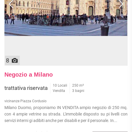
APPARTAMENTI
UFFICI
PIANO
QUADRILOCALI
ALTO
ATTIVITÀ
ATTICI
COMMERCIALI
APPARTAMENTI
CASE
IN
CON
INDIPENDENTI
GESTIONE
GIARDINO
LOFT
APPARTAMENTI
MANSARDE
CON BOX
VILLE
APPARTAMENTI
8
VICINO
STANZE
ALLA
RUSTICI E
METROPOLITANA
Negozio a Milano
CASALI
VILLETTE
10 Locali
A
250 m²
trattativa riservata
Vendita
3 bagni
SCHIERA
vicinanze Piazza Cordusio
Milano Duomo, proponiamo IN VENDITA ampio negozio di 250 mq.
con 4 ampie vetrine su strada. L'immobile disposto su pi livelli con
servizi interni gi adibiti anche per disabili e per il personale. In...