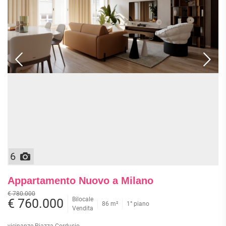
6
Appartamento Nuovo a Milano
€ 780.000
Bilocale
€ 760.000
86 m²
1° piano
Vendita
vicinanze Piazza Cordusio