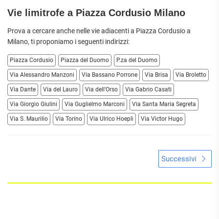
Vie limitrofe a Piazza Cordusio Milano
Prova a cercare anche nelle vie adiacenti a Piazza Cordusio a
Milano
, ti proponiamo i seguenti indirizzi:
Piazza Cordusio
Piazza del Duomo
P.za del Duomo
Via Alessandro Manzoni
Via Bassano Porrone
Via Brisa
Via Broletto
Via Dante
Via del Lauro
Via dell'Orso
Via Gabrio Casati
Via Giorgio Giulini
Via Guglielmo Marconi
Via Santa Maria Segreta
Via S. Maurilio
Via Torino
Via Ulrico Hoepli
Via Victor Hugo
Successivi