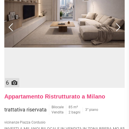
6
Appartamento Ristrutturato a Milano
Bilocale
85 m²
trattativa riservata
3° piano
Vendita
2 bagni
vicinanze Piazza Cordusio
INVESTI A MILANO! BILOCALE IN VENDITA IN ZONA BRERA MQ 85