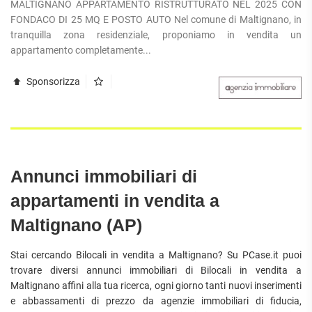
MALTIGNANO APPARTAMENTO RISTRUTTURATO NEL 2025 CON
APPARTAMENTI
UFFICI
PIANO
FONDACO DI 25 MQ E POSTO AUTO Nel comune di Maltignano, in
QUADRILOCALI
ALTO
ATTIVITÀ
tranquilla zona residenziale, proponiamo in vendita un
ATTICI
COMMERCIALI
appartamento completamente...
APPARTAMENTI
CASE
IN
CON
INDIPENDENTI
GESTIONE
GIARDINO
Sponsorizza
LOFT
APPARTAMENTI
MANSARDE
CON BOX
VILLE
APPARTAMENTI
VICINO
STANZE
ALLA
RUSTICI E
METROPOLITANA
Annunci immobiliari di
CASALI
VILLETTE
appartamenti in vendita a
A
SCHIERA
Maltignano (AP)
Stai cercando Bilocali in vendita a Maltignano? Su PCase.it puoi
trovare diversi annunci immobiliari di Bilocali in vendita a
Maltignano affini alla tua ricerca, ogni giorno tanti nuovi inserimenti
e abbassamenti di prezzo da agenzie immobiliari di fiducia,