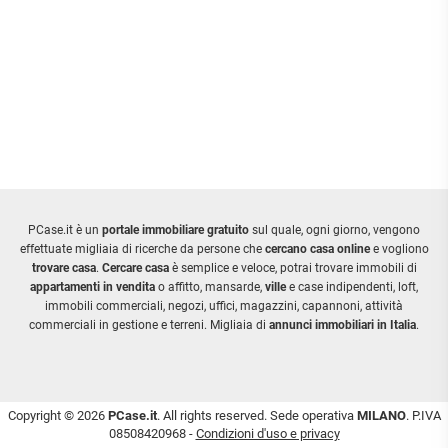
PCase.it è un
portale immobiliare gratuito
sul quale, ogni giorno, vengono
effettuate migliaia di ricerche da persone che
cercano casa online
e vogliono
trovare casa
.
Cercare casa
è semplice e veloce, potrai trovare immobili di
appartamenti in vendita
o affitto, mansarde,
ville
e case indipendenti, loft,
immobili commerciali, negozi, uffici, magazzini, capannoni, attività
commerciali in gestione e terreni. Migliaia di
annunci immobiliari in Italia
.
Copyright © 2026
PCase.it
. All rights reserved. Sede operativa
MILANO
. P.IVA
08508420968 -
Condizioni d'uso e privacy