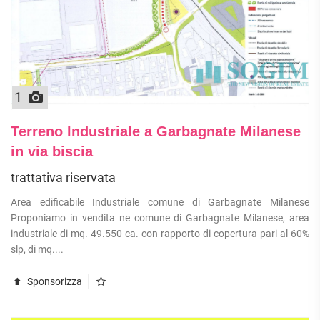
ATTIVITÀ
ATTICI
VILLE DI LUSSO
COMMERCIALI
CASE
VILLE CON GIARDINO
TERRENI
INDIPENDENTI
VILLETTE A SCHIERA
LOFT
AGRICOLI
MANSARDE
COMMERCIALI
1
VILLE
RUSTICI E
EDIFICABILI
CASALI
Terreno Industriale a Garbagnate Milanese
INDUSTRIALI
in via biscia
IMMOBILI IN AFFITTO
trattativa riservata
Area edificabile Industriale comune di Garbagnate Milanese
RESIDENZIALI
COMMERCIALI
RICERCHE
Proponiamo in vendita ne comune di Garbagnate Milanese, area
FREQUENTI
APPARTAMENTI
CAPANNONI
industriale di mq. 49.550 ca. con rapporto di copertura pari al 60%
APPARTAMENTI
LABORATORI
slp, di mq....
MONOLOCALI
ARREDATI
LOCALI
APPARTAMENTI
COMMERCIALI
Sponsorizza
BILOCALI
PIANO
MAGAZZINI
TERRA
TRILOCALI
NEGOZI