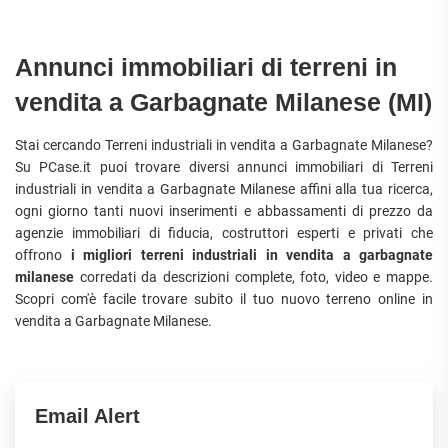
APPARTAMENTI
UFFICI
PIANO
QUADRILOCALI
ALTO
ATTIVITÀ
ATTICI
Annunci immobiliari di terreni in
COMMERCIALI
APPARTAMENTI
CASE
IN
CON
vendita a Garbagnate Milanese (MI)
INDIPENDENTI
GESTIONE
GIARDINO
LOFT
APPARTAMENTI
Stai cercando Terreni industriali in vendita a Garbagnate Milanese?
MANSARDE
CON BOX
Su PCase.it puoi trovare diversi annunci immobiliari di Terreni
VILLE
APPARTAMENTI
industriali in vendita a Garbagnate Milanese affini alla tua ricerca,
VICINO
STANZE
ogni giorno tanti nuovi inserimenti e abbassamenti di prezzo da
ALLA
agenzie immobiliari di fiducia, costruttori esperti e privati che
RUSTICI E
METROPOLITANA
CASALI
offrono
i migliori terreni industriali in vendita a garbagnate
VILLETTE
milanese
corredati da descrizioni complete, foto, video e mappe.
A
Scopri com'è facile trovare subito il tuo nuovo terreno online in
SCHIERA
vendita a Garbagnate Milanese.
Email Alert