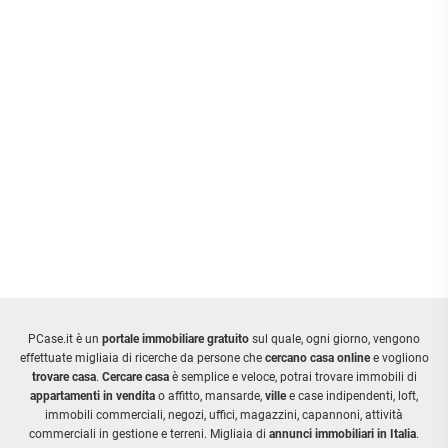
PCase.it è un
portale immobiliare gratuito
sul quale, ogni giorno, vengono
effettuate migliaia di ricerche da persone che
cercano casa online
e vogliono
trovare casa
.
Cercare casa
è semplice e veloce, potrai trovare immobili di
appartamenti in vendita
o affitto, mansarde,
ville
e case indipendenti, loft,
immobili commerciali, negozi, uffici, magazzini, capannoni, attività
commerciali in gestione e terreni. Migliaia di
annunci immobiliari in Italia
.