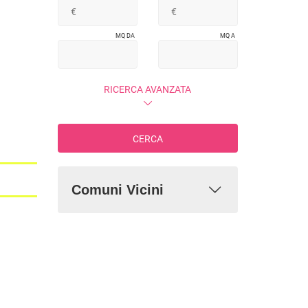
5 Locali o più
MQ DA
MQ A
RICERCA AVANZATA
CERCA
Comuni Vicini