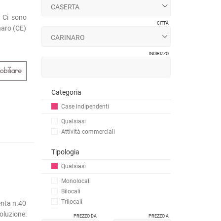
! Ci sono
CITTÀ
naro (CE)
INDIRIZZO
Categoria
Case indipendenti
Qualsiasi
Attività commerciali
Tipologia
Qualsiasi
Monolocali
Bilocali
Trilocali
enta n.40
Quadrilocali
oluzione:
PREZZO DA
PREZZO A