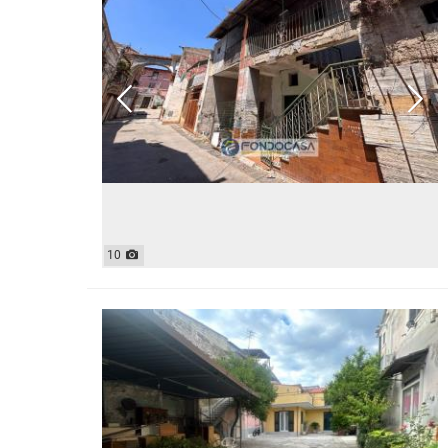
MAGAZZ
QUADRILOCALI
NEGOZI
ATTICI
UFFICI
CASE INDIPENDENTI
ATTIVI
LOFT
TERREN
MANSARDE
AGRIC
VILLE
COMM
RUSTICI E CASALI
EDIFIC
INDUS
IMMOBILI IN AFFITTO
10
RESIDENZIALI
COMME
APPARTAMENTI
CAPANN
MONOLOCALI
LABORA
BILOCALI
LOCALI
TRILOCALI
MAGAZZ
QUADRILOCALI
NEGOZI
ATTICI
UFFICI