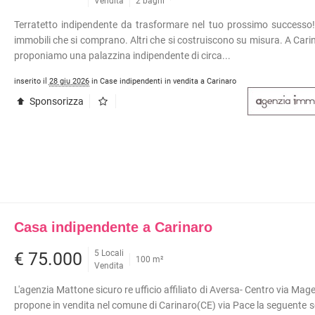
INI
APPARTAMENTI RISTRUTTURATI
Vendita
2 bagni
APPARTAMENTI VICINO ALLA
Terratetto indipendente da trasformare nel tuo prossimo successo
METROPOLITANA
immobili che si comprano. Altri che si costruiscono su misura. A Cari
VILLE DI LUSSO
TÀ COMMERCIALI
proponiamo una palazzina indipendente di circa...
VILLE CON GIARDINO
I
inserito il
28 giu 2026
in Case indipendenti in vendita a Carinaro
VILLETTE A SCHIERA
OLI
Sponsorizza
ERCIALI
ABILI
TRIALI
RCIALI
RICERCHE FREQUENTI
ONI
APPARTAMENTI ARREDATI
Casa indipendente a Carinaro
TORI
APPARTAMENTI PIANO TERRA
5 Locali
€ 75.000
 COMMERCIALI
APPARTAMENTI PIANO ALTO
100 m²
Vendita
INI
APPARTAMENTI CON GIARDINO
L'agenzia Mattone sicuro re ufficio affiliato di Aversa- Centro via Mag
APPARTAMENTI CON BOX
propone in vendita nel comune di Carinaro(CE) via Pace la seguente s
APPARTAMENTI VICINO ALLA