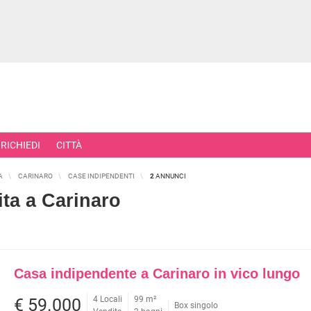
RICHIEDI
CITTÀ
A
CARINARO
CASE INDIPENDENTI
2
ANNUNCI
ita a Carinaro
RCIALI
RICERCHE FREQUENTI
ONI
APPARTAMENTI ALL'ASTA
Casa indipendente a Carinaro in vico lungo
TORI
APPARTAMENTI ALL'ULTIMO PIA
 COMMERCIALI
APPARTAMENTI NUOVI
4 Locali
99 m²
€ 59.000
Box singolo