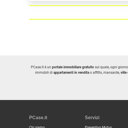
PCase.it è un
portale immobiliare gratuito
sul quale, ogni giorno
immobili di
appartamenti in vendita
o affitto, mansarde,
ville
e
PCase.it
Servizi
Chi siamo
Preventivo Mutuo