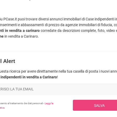
u PCase.it puoi trovare diversi annunci immobiliari di Case indipendenti i
i inserimenti e abbassamenti di prezzo da agenzie immobiliari di fiducia, c
ti in vendita a carinaro
corredate da descrizioni complete, foto, video
ine
in vendita a Carinaro.
l Alert
uesta ricerca per avere direttamente nella tua casella di posta i nuovi an
indipendenti in vendita a Carinaro
!
ento al trattamento dei dati personali -
Leggi la
SALVA
tiva