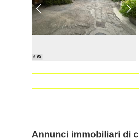
CASE INDIPENDENTI
ATTIVIT
LOFT
MANSARDE
VILLE
STANZE
RUSTICI E CASALI
6
Annunci immobiliari di c