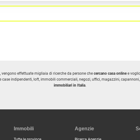
, vengono effettuate migliaia di ricerche da persone che
cercano casa online
e vogl
 case indipendenti, loft, immobili commerciali, negozi, uffici, magazzini, capannoni, 
immobiliari in Italia
.
Immobili
Agenzie
S
Tutte le province
Ricerca Agenzie