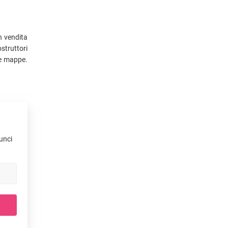
n vendita
ostruttori
 e mappe.
nunci