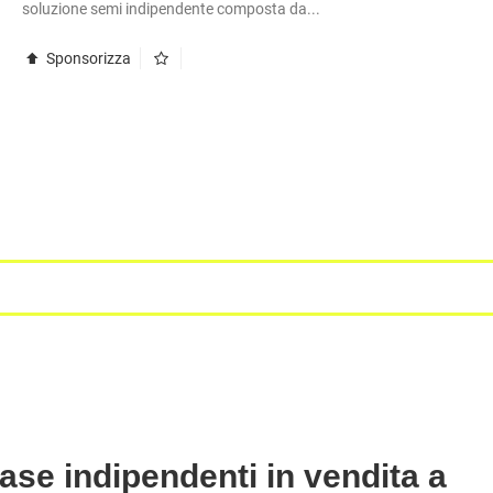
soluzione semi indipendente composta da...
METROPOLITANA
À COMMERCIALI IN GESTIONE
VILLETTE A SCHIERA
Sponsorizza
ase indipendenti in vendita a