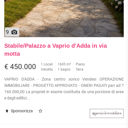
9
Stabile/Palazzo a Vaprio d'Adda in via
motta
1 Locali
1605 m²
Piano
€ 450.000
Vendita
1 bagno
Terra
VAPRIO D'ADDA - Zona centro sorico Vendesi OPERAZIONE
IMMOBILIARE - PROGETTO APPROVATO - ONERI PAGATI pari ad ?
160.000,00 La propriet in esame costituita da una porzione di area
e degli edifici...
Sponsorizza