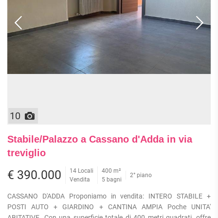
10
Stabile/Palazzo a Cassano d'Adda in via
treviglio
14 Locali
400 m²
€ 390.000
2° piano
Vendita
5 bagni
CASSANO D'ADDA Proponiamo in vendita: INTERO STABILE +
POSTI AUTO + GIARDINO + CANTINA AMPIA Poche UNITA'
ABITATIVE. Con una superficie totale di 400 metri quadrati, offre