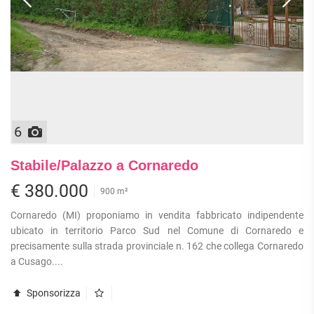
APPARTAMENTI
UFFICI
PIANO
QUADRILOCALI
ALTO
ATTIVITÀ
ATTICI
COMMERCIALI
APPARTAMENTI
CASE
IN
CON
INDIPENDENTI
GESTIONE
GIARDINO
LOFT
APPARTAMENTI
MANSARDE
CON BOX
VILLE
6
APPARTAMENTI
VICINO
STANZE
ALLA
Stabile/Palazzo a Cornaredo
RUSTICI E
METROPOLITANA
CASALI
€ 380.000
VILLETTE
900 m²
A
Cornaredo (MI) proponiamo in vendita fabbricato indipendente
SCHIERA
ubicato in territorio Parco Sud nel Comune di Cornaredo e
precisamente sulla strada provinciale n. 162 che collega Cornaredo
a Cusago....
Sponsorizza