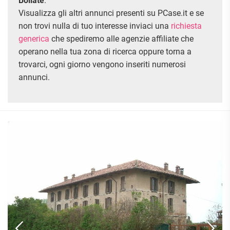
Bollate
.
ATTIVITÀ
ATTICI
VILLE DI LUSSO
COMMERCIALI
Visualizza gli altri annunci presenti su PCase.it e se
CASE
VILLE CON GIARDINO
TERRENI
non trovi nulla di tuo interesse inviaci una
richiesta
INDIPENDENTI
VILLETTE A SCHIERA
generica
che spediremo alle agenzie affiliate che
LOFT
AGRICOLI
operano nella tua zona di ricerca oppure torna a
MANSARDE
trovarci, ogni giorno vengono inseriti numerosi
COMMERCIALI
VILLE
annunci.
RUSTICI E
EDIFICABILI
CASALI
INDUSTRIALI
IMMOBILI IN AFFITTO
RESIDENZIALI
COMMERCIALI
RICERCHE
FREQUENTI
APPARTAMENTI
CAPANNONI
APPARTAMENTI
LABORATORI
MONOLOCALI
ARREDATI
LOCALI
APPARTAMENTI
COMMERCIALI
BILOCALI
PIANO
MAGAZZINI
TERRA
TRILOCALI
NEGOZI