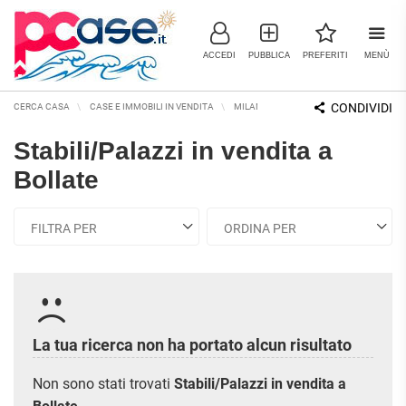
ACCEDI
PUBBLICA
PREFERITI
MENÙ
CONDIVIDI
CERCA CASA
CASE E IMMOBILI IN VENDITA
MILANO E PROVINCIA
BOLLATE
Stabili/Palazzi in vendita a
IMMOBILI IN VENDITA
Bollate
RESIDENZIALI
COMMERCIALI
RICERCHE FREQUENTI
APPARTAMENTI
CAPANNONI
APPARTAMENTI ALL'ASTA
LABORATORI
APPARTAMENTI ALL'ULTIMO
MONOLOCALI
PIANO
LOCALI
COMMERCIALI
APPARTAMENTI NUOVI
BILOCALI
MAGAZZINI
APPARTAMENTI
La tua ricerca non ha portato alcun risultato
RISTRUTTURATI
TRILOCALI
NEGOZI
APPARTAMENTI VICINO ALLA
Non sono stati trovati
Stabili/Palazzi in vendita a
UFFICI
QUADRILOCALI
METROPOLITANA