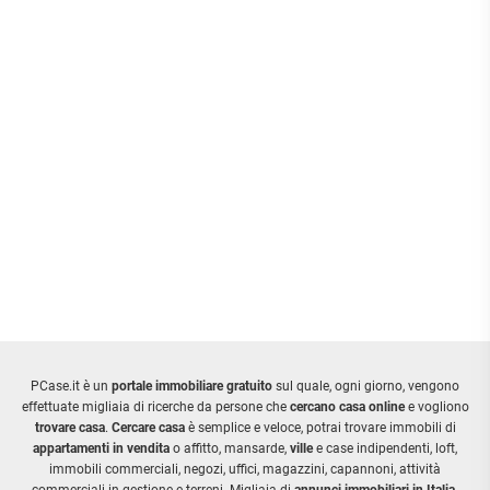
PCase.it è un
portale immobiliare gratuito
sul quale, ogni giorno, vengono
effettuate migliaia di ricerche da persone che
cercano casa online
e vogliono
trovare casa
.
Cercare casa
è semplice e veloce, potrai trovare immobili di
appartamenti in vendita
o affitto, mansarde,
ville
e case indipendenti, loft,
immobili commerciali, negozi, uffici, magazzini, capannoni, attività
commerciali in gestione e terreni. Migliaia di
annunci immobiliari in Italia
.