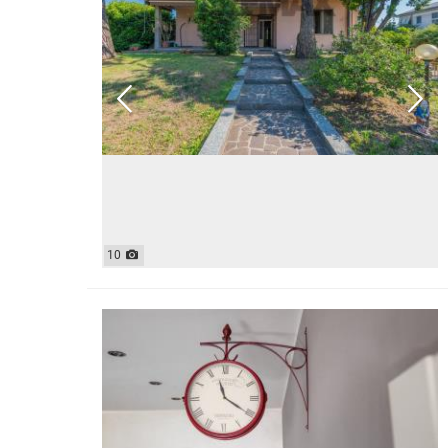
MAGAZZ
QUADRILOCALI
NEGOZI
ATTICI
UFFICI
CASE INDIPENDENTI
ATTIVI
LOFT
TERREN
MANSARDE
AGRIC
VILLE
COMM
RUSTICI E CASALI
EDIFIC
INDUS
IMMOBILI IN AFFITTO
10
RESIDENZIALI
COMME
APPARTAMENTI
CAPANN
MONOLOCALI
LABORA
BILOCALI
LOCALI
TRILOCALI
MAGAZZ
QUADRILOCALI
NEGOZI
ATTICI
UFFICI