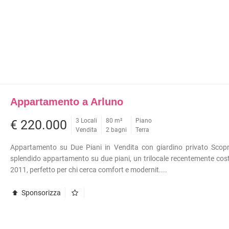
Appartamento a Arluno
3 Locali
80 m²
Piano
€ 220.000
Vendita
2 bagni
Terra
Appartamento su Due Piani in Vendita con giardino privato Scopr
splendido appartamento su due piani, un trilocale recentemente cost
2011, perfetto per chi cerca comfort e modernit....
Sponsorizza