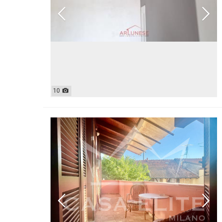
CASE INDIPENDENTI
ATTIVIT
LOFT
MANSARDE
VILLE
STANZE
RUSTICI E CASALI
10