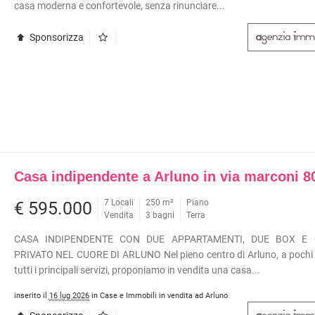
casa moderna e confortevole, senza rinunciare...
METROPOLITANA
À COMMERCIALI IN GESTIONE
VILLETTE A SCHIERA
Sponsorizza
Casa indipendente a Arluno in via marconi 8
7 Locali
250 m²
Piano
€ 595.000
Vendita
3 bagni
Terra
CASA INDIPENDENTE CON DUE APPARTAMENTI, DUE BOX E 
PRIVATO NEL CUORE DI ARLUNO Nel pieno centro di Arluno, a pochi 
tutti i principali servizi, proponiamo in vendita una casa...
inserito il
16 lug 2026
in Case e Immobili in vendita ad Arluno