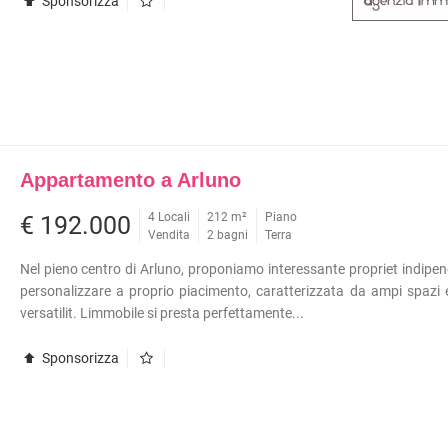
Sponsorizza
Appartamento a Arluno
4 Locali
212 m²
Piano
€ 192.000
Vendita
2 bagni
Terra
Nel pieno centro di Arluno, proponiamo interessante propriet indipe
personalizzare a proprio piacimento, caratterizzata da ampi spazi
versatilit. Limmobile si presta perfettamente...
Sponsorizza