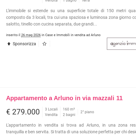
INI
APPARTAMENTI RISTRUTTURATI
Vendita
1 bagno
Terra
APPARTAMENTI VICINO ALLA
L'immobile si estende su una superficie totale di 150 metri quad
METROPOLITANA
composto da 3 locali, tra cui una spaziosa e luminosa zona giorno 
VILLE DI LUSSO
TÀ COMMERCIALI
salotto, tinello con cucina separata, due grandi...
VILLE CON GIARDINO
I
inserito il
26 mag 2026
in Case e Immobili in vendita ad Arluno
VILLETTE A SCHIERA
OLI
Sponsorizza
ERCIALI
ABILI
TRIALI
RCIALI
RICERCHE FREQUENTI
ONI
APPARTAMENTI ARREDATI
Appartamento a Arluno in via mazzali 11
TORI
APPARTAMENTI PIANO TERRA
3 Locali
160 m²
€ 279.000
 COMMERCIALI
APPARTAMENTI PIANO ALTO
2° piano
Vendita
2 bagni
INI
APPARTAMENTI CON GIARDINO
L'appartamento in vendita si trova ad Arluno, in una zona resi
APPARTAMENTI CON BOX
tranquilla e ben servita. Si tratta di una soluzione perfetta per chi de
APPARTAMENTI VICINO ALLA