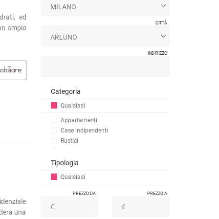
rati, ed
CITTÀ
con ampio
INDIRIZZO
Categoria
Qualsiasi
Appartamenti
Case indipendenti
Rustici
Ville
Magazzini
Tipologia
Terreni
Qualsiasi
PREZZO DA
PREZZO A
denziale
sidera una