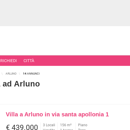
RICHIEDI
CITTÀ
ARLUNO
14
ANNUNCI
a ad Arluno
RCIALI
RICERCHE FREQUENTI
ONI
APPARTAMENTI ALL'ASTA
Villa a Arluno in via santa apollonia 1
TORI
APPARTAMENTI ALL'ULTIMO PIA
 COMMERCIALI
APPARTAMENTI NUOVI
3 Locali
156 m²
Piano
€ 439.000