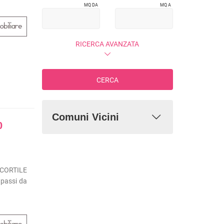
MQ DA
MQ A
RICERCA AVANZATA
CERCA
Comuni Vicini
0
CORTILE
passi da