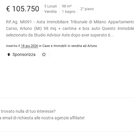
5 Locali
98 m²
€ 105.750
2° piano
Vendita
1 bagno
Rif.Ag. MI091 - Asta Immobiliare Tribunale di Milano Appartament
Carso, Arluno (MI) 98 mq + cantina e box auto Questo immobile
selezionato da Studio Advisor Aste dopo aver superato 6...
inserito il
18 giu 2026
in Case e Immobili in vendita ad Arluno
Sponsorizza
trovato nulla di tuo interesse?
 email di richiesta alle nostra agenzie affiliate!