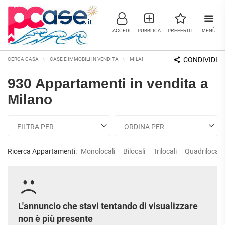
ACCEDI
PUBBLICA
PREFERITI
MENÙ
CONDIVIDI
CERCA CASA
CASE E IMMOBILI IN VENDITA
MILANO E PROVINCIA
MILANO
A
930 Appartamenti in vendita a
IMMOBILI IN VENDITA
Milano
RESIDENZIALI
COMMERCIALI
RICERCHE FREQUENTI
APPARTAMENTI
CAPANNONI
APPARTAMENTI ALL'ASTA
LABORATORI
APPARTAMENTI ALL'ULTIMO
Ricerca Appartamenti:
Monolocali
Bilocali
Trilocali
Quadrilocali
MONOLOCALI
PIANO
LOCALI
COMMERCIALI
APPARTAMENTI NUOVI
BILOCALI
MAGAZZINI
APPARTAMENTI
RISTRUTTURATI
TRILOCALI
NEGOZI
L'annuncio che stavi tentando di visualizzare
APPARTAMENTI VICINO ALLA
UFFICI
non è più presente
QUADRILOCALI
METROPOLITANA