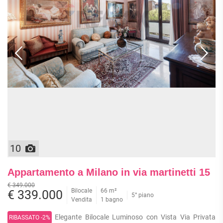
10
Appartamento a Milano in via martinetti 15
€ 349.000
Bilocale
66 m²
€ 339.000
5° piano
Vendita
1 bagno
Elegante Bilocale Luminoso con Vista Via Privata
RIBASSATO -2%