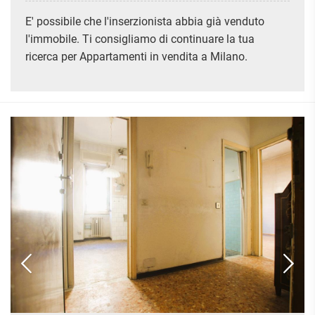
ATTIVITÀ
ATTICI
VILLE DI LUSSO
COMMERCIALI
E' possibile che l'inserzionista abbia già venduto
CASE
VILLE CON GIARDINO
TERRENI
l'immobile. Ti consigliamo di continuare la tua
INDIPENDENTI
VILLETTE A SCHIERA
ricerca per Appartamenti in vendita a Milano.
LOFT
AGRICOLI
MANSARDE
COMMERCIALI
VILLE
RUSTICI E
EDIFICABILI
CASALI
INDUSTRIALI
IMMOBILI IN AFFITTO
RESIDENZIALI
COMMERCIALI
RICERCHE
FREQUENTI
APPARTAMENTI
CAPANNONI
APPARTAMENTI
LABORATORI
MONOLOCALI
ARREDATI
LOCALI
APPARTAMENTI
COMMERCIALI
BILOCALI
PIANO
MAGAZZINI
TERRA
TRILOCALI
NEGOZI