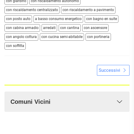
con giardino
con riscaldamento autonomo
con riscaldamento centralizzato
con riscaldamento a pavimento
con posto auto
a basso consumo energetico
con bagno en suite
con cabina armadio
arredati
con cantina
con ascensore
con angolo cottura
con cucina semi-abitabile
con portineria
con soffitta
Successivi
Comuni Vicini