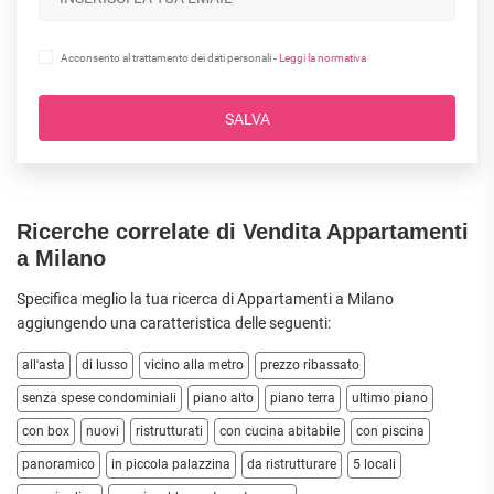
Acconsento al trattamento dei dati personali -
Leggi la normativa
SALVA
Ricerche correlate di Vendita Appartamenti
a Milano
Specifica meglio la tua ricerca di Appartamenti a Milano
aggiungendo una caratteristica delle seguenti:
all'asta
di lusso
vicino alla metro
prezzo ribassato
senza spese condominiali
piano alto
piano terra
ultimo piano
con box
nuovi
ristrutturati
con cucina abitabile
con piscina
panoramico
in piccola palazzina
da ristrutturare
5 locali