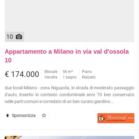
APPARTAMENTI
UFFICI
PIANO
QUADRILOCALI
ALTO
ATTIVITÀ
ATTICI
COMMERCIALI
APPARTAMENTI
CASE
IN
CON
INDIPENDENTI
GESTIONE
GIARDINO
10
LOFT
APPARTAMENTI
MANSARDE
CON BOX
Appartamento a Milano in via val d'ossola
VILLE
APPARTAMENTI
10
VICINO
STANZE
ALLA
Bilocale
58 m²
Piano
€ 174.000
RUSTICI E
METROPOLITANA
Vendita
1 bagno
Rialzato
CASALI
VILLETTE
due locali Milano - zona Niguarda, in strada di moderato passaggio
A
d'auto, inserito in contesto condominiale anni '70 ben conservato
SCHIERA
nelle parti comuni e corredato di un ben curato giardino...
Sponsorizza