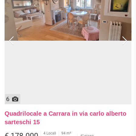
6
Quadrilocale a Carrara in via carlo alberto
sarteschi 15
4 Locali
94 m²
€ 178.000
4° piano