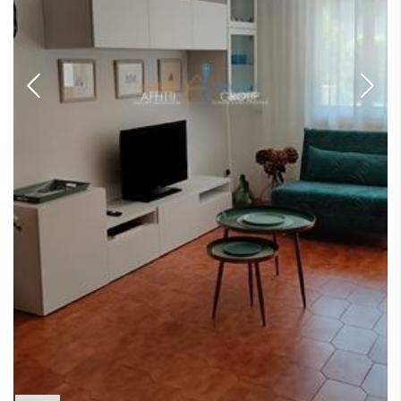
APPARTAMENTI
UFFICI
PIANO
QUADRILOCALI
ALTO
ATTIVITÀ
ATTICI
COMMERCIALI
APPARTAMENTI
CASE
IN
CON
INDIPENDENTI
GESTIONE
GIARDINO
LOFT
APPARTAMENTI
MANSARDE
CON BOX
VILLE
APPARTAMENTI
VICINO
STANZE
ALLA
RUSTICI E
METROPOLITANA
CASALI
VILLETTE
A
SCHIERA