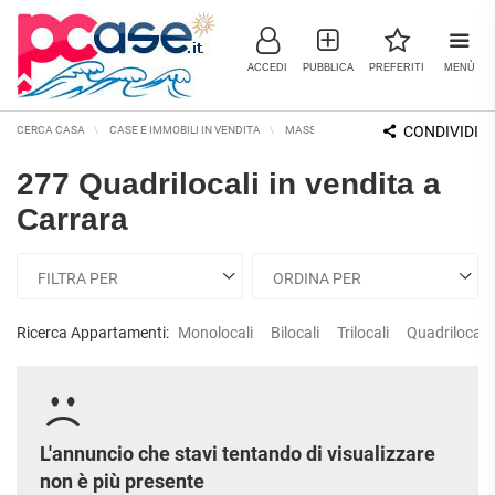
ACCEDI
PUBBLICA
PREFERITI
MENÙ
CONDIVIDI
CERCA CASA
CASE E IMMOBILI IN VENDITA
MASSA-CARRARA E PROVINCIA
CAR
277 Quadrilocali in vendita a
IMMOBILI IN VENDITA
Carrara
RESIDENZIALI
COMMERCIALI
RICERCHE FREQUENTI
APPARTAMENTI
CAPANNONI
APPARTAMENTI ALL'ASTA
LABORATORI
APPARTAMENTI ALL'ULTIMO
Ricerca Appartamenti:
Monolocali
Bilocali
Trilocali
Quadrilocali
MONOLOCALI
PIANO
LOCALI
COMMERCIALI
APPARTAMENTI NUOVI
BILOCALI
MAGAZZINI
APPARTAMENTI
RISTRUTTURATI
TRILOCALI
NEGOZI
L'annuncio che stavi tentando di visualizzare
APPARTAMENTI VICINO ALLA
UFFICI
non è più presente
QUADRILOCALI
METROPOLITANA