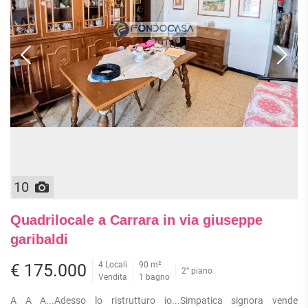
10
Quadrilocale a Carrara in via giuseppe
garibaldi
4 Locali
90 m²
€ 175.000
2° piano
Vendita
1 bagno
A A A...Adesso lo ristrutturo io...Simpatica signora vende