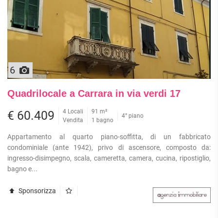
6
Quadrilocale a Carrara in via verdi 17
4 Locali
91 m²
€ 60.409
4° piano
Vendita
1 bagno
Appartamento al quarto piano-soffitta, di un fabbricato
condominiale (ante 1942), privo di ascensore, composto da:
ingresso-disimpegno, scala, cameretta, camera, cucina, ripostiglio,
bagno e...
Sponsorizza