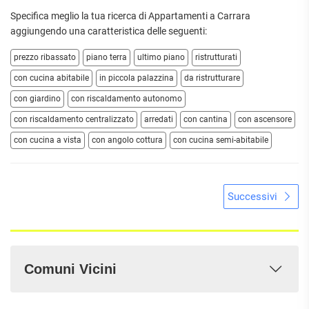
Specifica meglio la tua ricerca di Appartamenti a Carrara
aggiungendo una caratteristica delle seguenti:
prezzo ribassato
piano terra
ultimo piano
ristrutturati
con cucina abitabile
in piccola palazzina
da ristrutturare
con giardino
con riscaldamento autonomo
con riscaldamento centralizzato
arredati
con cantina
con ascensore
con cucina a vista
con angolo cottura
con cucina semi-abitabile
Successivi
Comuni Vicini