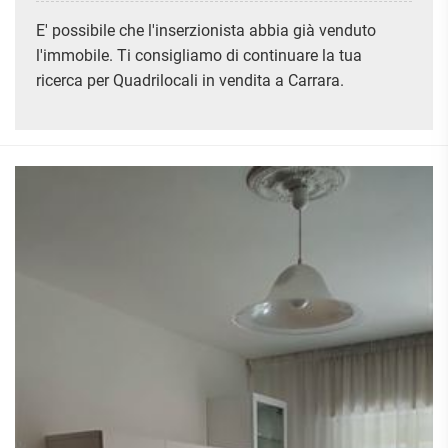
ATTIVITÀ
ATTICI
VILLE DI LUSSO
COMMERCIALI
E' possibile che l'inserzionista abbia già venduto
CASE
VILLE CON GIARDINO
TERRENI
l'immobile. Ti consigliamo di continuare la tua
INDIPENDENTI
VILLETTE A SCHIERA
ricerca per Quadrilocali in vendita a Carrara.
LOFT
AGRICOLI
MANSARDE
COMMERCIALI
VILLE
RUSTICI E
EDIFICABILI
CASALI
INDUSTRIALI
IMMOBILI IN AFFITTO
RESIDENZIALI
COMMERCIALI
RICERCHE
FREQUENTI
APPARTAMENTI
CAPANNONI
APPARTAMENTI
LABORATORI
MONOLOCALI
ARREDATI
LOCALI
APPARTAMENTI
COMMERCIALI
BILOCALI
PIANO
MAGAZZINI
TERRA
TRILOCALI
NEGOZI