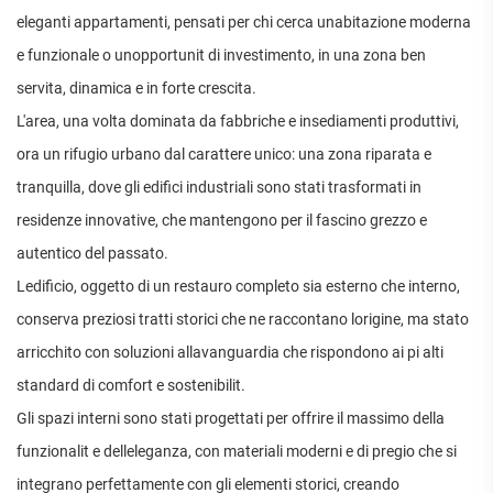
APPARTAMENTI
eleganti appartamenti, pensati per chi cerca unabitazione moderna
UFFICI
PIANO
QUADRILOCALI
ALTO
ATTIVITÀ
e funzionale o unopportunit di investimento, in una zona ben
ATTICI
COMMERCIALI
APPARTAMENTI
servita, dinamica e in forte crescita.
CASE
IN
CON
INDIPENDENTI
GESTIONE
L'area, una volta dominata da fabbriche e insediamenti produttivi,
GIARDINO
LOFT
APPARTAMENTI
ora un rifugio urbano dal carattere unico: una zona riparata e
MANSARDE
CON BOX
tranquilla, dove gli edifici industriali sono stati trasformati in
VILLE
APPARTAMENTI
residenze innovative, che mantengono per il fascino grezzo e
VICINO
STANZE
ALLA
autentico del passato.
RUSTICI E
METROPOLITANA
CASALI
Ledificio, oggetto di un restauro completo sia esterno che interno,
VILLETTE
conserva preziosi tratti storici che ne raccontano lorigine, ma stato
A
SCHIERA
arricchito con soluzioni allavanguardia che rispondono ai pi alti
standard di comfort e sostenibilit.
Gli spazi interni sono stati progettati per offrire il massimo della
funzionalit e delleleganza, con materiali moderni e di pregio che si
integrano perfettamente con gli elementi storici, creando