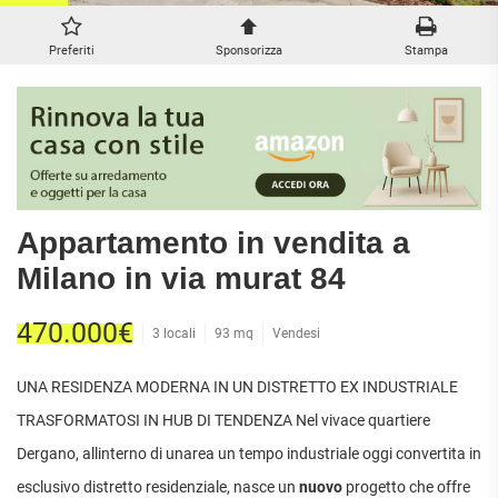
ATTIVITÀ
ATTICI
VILLE DI LUSSO
COMMERCIALI
CASE
VILLE CON GIARDINO
Preferiti
Sponsorizza
Stampa
TERRENI
INDIPENDENTI
VILLETTE A SCHIERA
LOFT
AGRICOLI
MANSARDE
COMMERCIALI
VILLE
RUSTICI E
EDIFICABILI
CASALI
INDUSTRIALI
Appartamento in vendita a
IMMOBILI IN AFFITTO
Milano in via murat 84
RESIDENZIALI
COMMERCIALI
RICERCHE
470.000€
3 locali
93 mq
Vendesi
FREQUENTI
APPARTAMENTI
CAPANNONI
APPARTAMENTI
LABORATORI
UNA RESIDENZA MODERNA IN UN DISTRETTO EX INDUSTRIALE
MONOLOCALI
ARREDATI
LOCALI
TRASFORMATOSI IN HUB DI TENDENZA Nel vivace quartiere
APPARTAMENTI
COMMERCIALI
BILOCALI
Dergano, allinterno di unarea un tempo industriale oggi convertita in
PIANO
MAGAZZINI
TERRA
esclusivo distretto residenziale, nasce un
nuovo
progetto che offre
TRILOCALI
NEGOZI