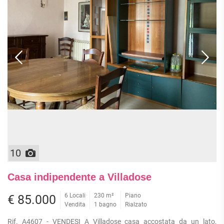
10
Casa indipendente a Villadose
6 Locali
230 m²
Piano
€ 85.000
Vendita
1 bagno
Rialzato
Rif. A4607 - VENDESI A Villadose casa accostata da un lato,