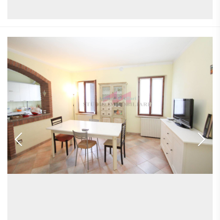
APPARTAMENTI
UFFICI
PIANO
QUADRILOCALI
ALTO
ATTIVITÀ
ATTICI
COMMERCIALI
APPARTAMENTI
CASE
IN
CON
INDIPENDENTI
GESTIONE
GIARDINO
LOFT
APPARTAMENTI
MANSARDE
CON BOX
VILLE
APPARTAMENTI
VICINO
STANZE
ALLA
RUSTICI E
METROPOLITANA
CASALI
VILLETTE
A
SCHIERA