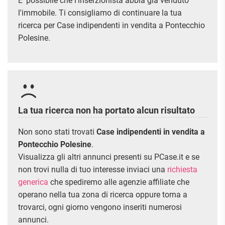
E' possibile che l'inserzionista abbia già venduto
ATTIVITÀ
ATTICI
VILLE DI LUSSO
COMMERCIALI
l'immobile. Ti consigliamo di continuare la tua
CASE
VILLE CON GIARDINO
TERRENI
ricerca per Case indipendenti in vendita a Pontecchio
INDIPENDENTI
VILLETTE A SCHIERA
Polesine.
LOFT
AGRICOLI
MANSARDE
COMMERCIALI
VILLE
RUSTICI E
EDIFICABILI
CASALI
INDUSTRIALI
La tua ricerca non ha portato alcun risultato
IMMOBILI IN AFFITTO
Non sono stati trovati
Case indipendenti in vendita a
RESIDENZIALI
COMMERCIALI
RICERCHE
Pontecchio Polesine
.
FREQUENTI
Visualizza gli altri annunci presenti su PCase.it e se
APPARTAMENTI
CAPANNONI
non trovi nulla di tuo interesse inviaci una
richiesta
APPARTAMENTI
LABORATORI
generica
che spediremo alle agenzie affiliate che
MONOLOCALI
ARREDATI
LOCALI
operano nella tua zona di ricerca oppure torna a
APPARTAMENTI
COMMERCIALI
BILOCALI
PIANO
trovarci, ogni giorno vengono inseriti numerosi
MAGAZZINI
TERRA
annunci.
TRILOCALI
NEGOZI