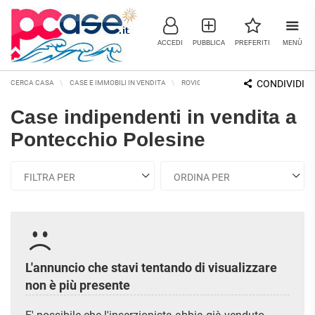
ACCEDI
PUBBLICA
PREFERITI
MENÙ
CONDIVIDI
CERCA CASA
CASE E IMMOBILI IN VENDITA
ROVIGO E PROVINCIA
PONTECCHIO 
Case indipendenti in vendita a
IMMOBILI IN VENDITA
Pontecchio Polesine
RESIDENZIALI
COMMERCIALI
RICERCHE FREQUENTI
APPARTAMENTI
CAPANNONI
APPARTAMENTI ALL'ASTA
LABORATORI
APPARTAMENTI ALL'ULTIMO
MONOLOCALI
PIANO
LOCALI
COMMERCIALI
APPARTAMENTI NUOVI
BILOCALI
MAGAZZINI
APPARTAMENTI
L'annuncio che stavi tentando di visualizzare
RISTRUTTURATI
TRILOCALI
NEGOZI
non è più presente
APPARTAMENTI VICINO ALLA
UFFICI
QUADRILOCALI
METROPOLITANA